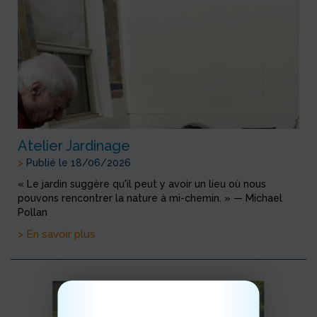
Atelier Jardinage
>
Publié le 18/06/2026
« Le jardin suggère qu'il peut y avoir un lieu où nous
pouvons rencontrer la nature à mi-chemin. » — Michael
Pollan
> En savoir plus