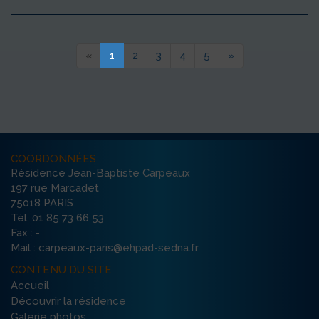
«
1
2
3
4
5
»
COORDONNÉES
Résidence Jean-Baptiste Carpeaux
197 rue Marcadet
75018 PARIS
Tél. 01 85 73 66 53
Fax : -
Mail : carpeaux-paris@ehpad-sedna.fr
CONTENU DU SITE
Accueil
Découvrir la résidence
Galerie photos