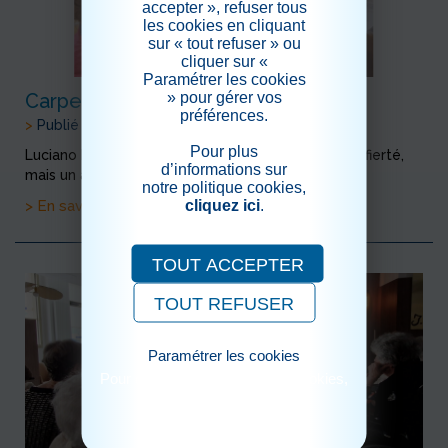
accepter », refuser tous
les cookies en cliquant
sur « tout refuser » ou
cliquer sur «
Paramétrer les cookies
» pour gérer vos
Carpeaux donne le "LA"
préférences.
>
Publié le 26/03/2026
Pour plus
Luciano Pavarotti : « Chanter n’est pas un acte de fierté,
d’informations sur
mais un acte de partage. »
notre politique cookies,
cliquez ici
.
> En savoir plus
TOUT ACCEPTER
TOUT REFUSER
Paramétrer les cookies
Pour consulter notre politique cookies,
cliquez ici