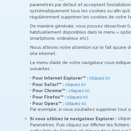
paramétrés par défaut et acceptent l’installation 
systématiquement tous les cookies ou afin qu’il
régulièrement supprimer les cookies de votre ter
De manière générale, vous pouvez désactiver l’u
habituellement disponibles dans le menu « optio
smartphone, ordinateur, etc).
Nous attirons votre attention sur le fait qu’une 
site internet.
Le menu d’aide de votre navigateur vous indique
suivantes :
•
Pour Internet Explorer™ :
cliquez ici
•
Pour Safari™ :
cliquez ici
•
Pour Chrome™ :
cliquez ici
•
Pour Firefox™ :
cliquez ici
•
Pour Opera™ :
cliquez ici
Par exemple, si vous souhaitez supprimer tout ou
cliquez
Si vous utilisez le navigateur Explorer :
Paramètres. Puis cliquez sur Afficher les fichie
cette liste de Cookies et cliquez deux fois sur 