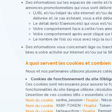
Des informations sur les espaces de vente et/o
annonces promotionnelles qui vous sont délivrées
L’URL et/ou l’objet du site internet et/ou 
délivrée et, le cas échéant, vous a été déliv
Le détail de(s) (l’)annonce(s) qui vous est/so
Votre comportement face à cette/ces annonce
Votre comportement après avoir cliqué sur l’
Le nombre de fois où vous avez reçu la ou 
Des informations vous concernant (âge ou tranc
liées à votre activité sur Internet et/ou sur le 
A quoi servent les cookies et combien
Nous et nos partenaires utilisons plusieurs caté
Cookies de fonctionnement du site (Obliga
Ces cookies sont nécessaires pour assurer le fo
fonctionnalités du site (langue utilisée, résolutio
L’insertion de ces cookies (dits « essentiels »)
sedna_session •
Nécess
Nom du cookie :
Finalité :
XSRF-TOKEN •
Token d
Nom du cookie :
Finalité :
tarteaucitron •
Permet à
Nom du cookie :
Finalité :