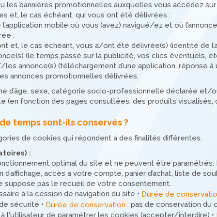
u les bannières promotionnelles auxquelles vous accédez sur l
 et, le cas échéant, qui vous ont été délivrées :
de l’application mobile où vous (avez) navigué/ez et où l’annon
rée ;
nt et, le cas échéant, vous a/ont été délivrée(s) (identité de l’
(s) (le temps passé sur la publicité, vos clics éventuels, etc
/les annonce(s) (téléchargement d’une application, réponse à un
les annonces promotionnelles délivrées.
he d’âge, sexe, catégorie socio-professionnelle déclarée et/o
Site (en fonction des pages consultées, des produits visualisés
 de temps sont-ils conservés ?
gories de cookies qui répondent à des finalités différentes.
toires) :
nctionnement optimal du site et ne peuvent être paramétrés. Il
n d’affichage, accès à votre compte, panier d’achat, liste de souh
 ne suppose pas le recueil de votre consentement.
aire à la cession de navigation du site •
Durée de conservatio
e sécurité •
pas de conservation du 
Durée de conservation :
 l'utilisateur de paramétrer les cookies (accepter/interdire) •