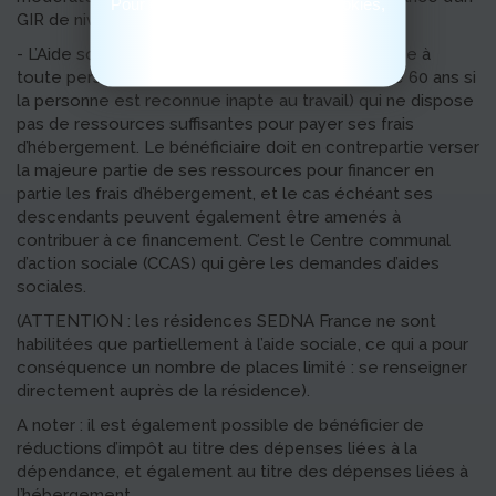
Pour consulter notre politique cookies,
GIR de niveau 5-6.
cliquez ici
- L’Aide sociale à l’hébergement : elle est attribuée à
toute personne de plus de 65 ans (ou de plus de 60 ans si
la personne est reconnue inapte au travail) qui ne dispose
pas de ressources suffisantes pour payer ses frais
d’hébergement. Le bénéficiaire doit en contrepartie verser
la majeure partie de ses ressources pour financer en
partie les frais d’hébergement, et le cas échéant ses
descendants peuvent également être amenés à
contribuer à ce financement. C’est le Centre communal
d’action sociale (CCAS) qui gère les demandes d’aides
sociales.
(ATTENTION : les résidences SEDNA France ne sont
habilitées que partiellement à l’aide sociale, ce qui a pour
conséquence un nombre de places limité : se renseigner
directement auprès de la résidence).
A noter : il est également possible de bénéficier de
réductions d’impôt au titre des dépenses liées à la
dépendance, et également au titre des dépenses liées à
l’hébergement.