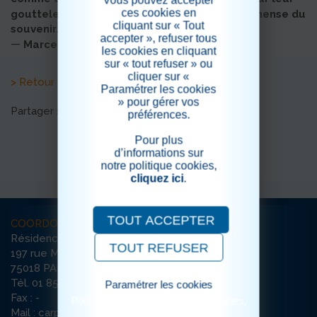
Vous pouvez accepter
ces cookies en
gouttelette presque impalpable, l’édifice immense du
cliquant sur « Tout
souvenir. »
accepter », refuser tous
—
Marcel Proust
les cookies en cliquant
sur « tout refuser » ou
cliquer sur «
> Retour aux actualités
Paramétrer les cookies
» pour gérer vos
Partager sur les réseaux sociaux
préférences.
Pour plus
d’informations sur
notre politique cookies,
cliquez ici
.
TOUT ACCEPTER
COORDONNÉES
Résidence Jean-Baptiste Carpeaux
TOUT REFUSER
197 rue Marcadet
75018 PARIS
Tél. 01 85 73 66 53
Paramétrer les cookies
Fax : -
Pour consulter notre politique cookies,
Mail : carpeaux-paris@ehpad-sedna.fr
cliquez ici