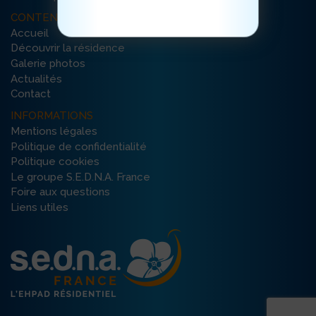
CONTENU DU SITE
Accueil
Découvrir la résidence
Galerie photos
Actualités
Contact
INFORMATIONS
Mentions légales
Politique de confidentialité
Politique cookies
Le groupe S.E.D.N.A. France
Foire aux questions
Liens utiles