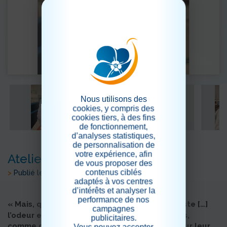
Nous utilisons des
cookies, y compris des
cookies tiers, à des fins
de fonctionnement,
d’analyses statistiques,
de personnalisation de
votre expérience, afin
Atelier madeleine
de vous proposer des
contenus ciblés
>
Publié le 02/07/2025
adaptés à vos centres
d’intérêts et analyser la
performance de nos
« Mais, quand d’un passé ancien rien ne subsiste […]
campagnes
l’odeur et la saveur restent encore longtemps,
publicitaires.
comme des âmes […] et portent sans fléchir, sur leur